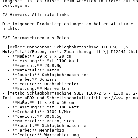
Insgesamt ist es ratsam, beim Arbeiten im Freien auf sp
verlängern.

## Hinweis: Affiliate-Links

Die folgenden Produktempfehlungen enthalten Affiliate-L
nichts.

### Bohrmaschinen aus Beton

- [Brüder Mannesmann Schlagbohrmaschine 1100 W, 1,5–13 
Holz/Metall/Beton, inkl. Zusatzhandgriff \| M12545](htt
  - **Maße:** 29 x 7 x 28 cm

  - **Leistung:** Mit 1100 Watt

  - **Gewicht:** 2358,9g

  - **Material:** Beton

  - **Bauart:** Schlagbohrmaschinen

  - **Farbe:** Schwarz

  - **Feature:** Drehzahlregler

  - **Nutzung:** Heimwerken

- [metabo Schlagbohrmaschine SBEV 1100-2 S - 1100 W, 2-
Inkl. metaBOX und Schnellspannfutter](https://www.prima
  - **Maße:** 11 x 33 x 50 cm

  - **Leistung:** Mit 1100 Watt

  - **Drehzahl:** 3100 U/Min

  - **Gewicht:** 3086,5g

  - **Material:** Beton, Stahl

  - **Bauart:** Schlagbohrmaschinen

  - **Farbe:** Mehrfarbig

  - **Feature:** Wärmeableitung
