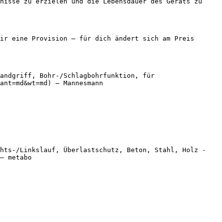
nisse zu erzielen und die Lebensdauer des Geräts zu 
ir eine Provision — für dich ändert sich am Preis 
andgriff, Bohr-/Schlagbohrfunktion, für 
ant=md&wt=md) — Mannesmann

hts-/Linkslauf, Überlastschutz, Beton, Stahl, Holz - 
— metabo
