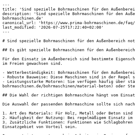
---

title: 'Sind spezielle Bohrmaschinen für den Außenberei
description: 'Sind spezielle Bohrmaschinen für den Auße
bohrmaschinen.de'

canonical_url: 'https://www.prima-bohrmaschinen.de/faq/
last_modified: '2026-07-25T17:22:40+02:00'

---

# Sind spezielle Bohrmaschinen für den Außenbereich not
## Es gibt spezielle Bohrmaschinen für den Außenbereich

Für den Einsatz im Außenbereich sind bestimmte Eigensch
im Freien gewachsen sind.

- Wetterbeständigkeit: Bohrmaschinen für den Außenberei
- Robuste Bauweise: Diese Maschinen sind in der Regel s
- Leistungsstarke Motoren: Sie verfügen häufig über stä
bohrmaschinen.de/bohrmaschinen/material-beton) oder Ste
## Die Wahl der richtigen Bohrmaschine hängt vom Einsat
Die Auswahl der passenden Bohrmaschine sollte sich nach
1. Art des Materials: Für Holz, Metall oder Beton sind 
2. Häufigkeit der Nutzung: Bei regelmäßigem Einsatz im 
3. Zusätzliche Funktionen: Funktionen wie Schlagbohren 
Einsatzgebiet von Vorteil sein.
