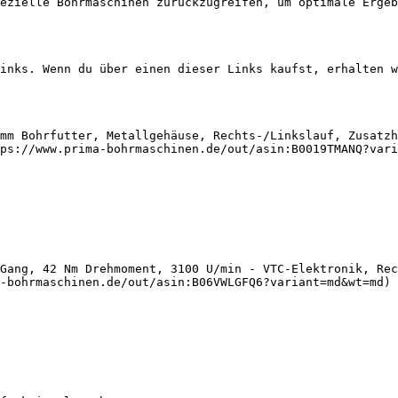
ezielle Bohrmaschinen zurückzugreifen, um optimale Ergeb
inks. Wenn du über einen dieser Links kaufst, erhalten w
mm Bohrfutter, Metallgehäuse, Rechts-/Linkslauf, Zusatzh
ps://www.prima-bohrmaschinen.de/out/asin:B0019TMANQ?vari
Gang, 42 Nm Drehmoment, 3100 U/min - VTC-Elektronik, Rec
-bohrmaschinen.de/out/asin:B06VWLGFQ6?variant=md&wt=md) 