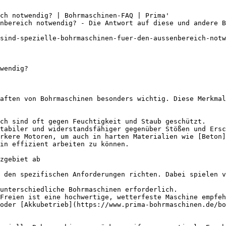
ch notwendig? | Bohrmaschinen-FAQ | Prima'

nbereich notwendig? - Die Antwort auf diese und andere B
sind-spezielle-bohrmaschinen-fuer-den-aussenbereich-notw
wendig?

aften von Bohrmaschinen besonders wichtig. Diese Merkmal
ch sind oft gegen Feuchtigkeit und Staub geschützt.

tabiler und widerstandsfähiger gegenüber Stößen und Ersc
rkere Motoren, um auch in harten Materialien wie [Beton]
in effizient arbeiten zu können.

zgebiet ab

 den spezifischen Anforderungen richten. Dabei spielen v
unterschiedliche Bohrmaschinen erforderlich.

Freien ist eine hochwertige, wetterfeste Maschine empfeh
oder [Akkubetrieb](https://www.prima-bohrmaschinen.de/bo