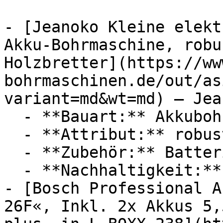
- [Jeanoko Kleine elekt
Akku-Bohrmaschine, robu
Holzbretter](https://ww
bohrmaschinen.de/out/as
variant=md&wt=md) — Jean
  - **Bauart:** Akkubohrmaschinen

  - **Attribut:** robust

  - **Zubehör:** Batterien

  - **Nachhaltigkeit:** langlebig

- [Bosch Professional A
26F«, Inkl. 2x Akkus 5,