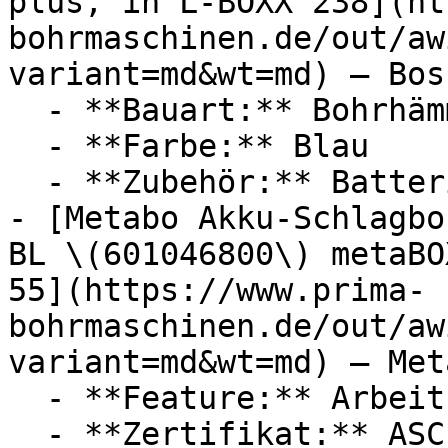
plus, in L-BOXX 238](ht
bohrmaschinen.de/out/aw
variant=md&wt=md) — Bos
  - **Bauart:** Bohrhämmer

  - **Farbe:** Blau

  - **Zubehör:** Batterien, Ladegerät

- [Metabo Akku-Schlagbo
BL \(601046800\) metaBO
55](https://www.prima-
bohrmaschinen.de/out/aw
variant=md&wt=md) — Meta
  - **Feature:** Arbeitslicht, Gürtelhaken

  - **Zertifikat:** ASC Siegel
