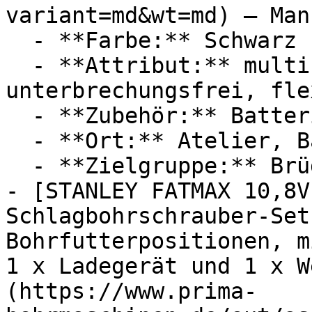
variant=md&wt=md) — Man
  - **Farbe:** Schwarz

  - **Attribut:** multifunktional, 
unterbrechungsfrei, fle
  - **Zubehör:** Batterien

  - **Ort:** Atelier, Baustelle

  - **Zielgruppe:** Brüder

- [STANLEY FATMAX 10,8V
Schlagbohrschrauber-Set
Bohrfutterpositionen, m
1 x Ladegerät und 1 x W
(https://www.prima-