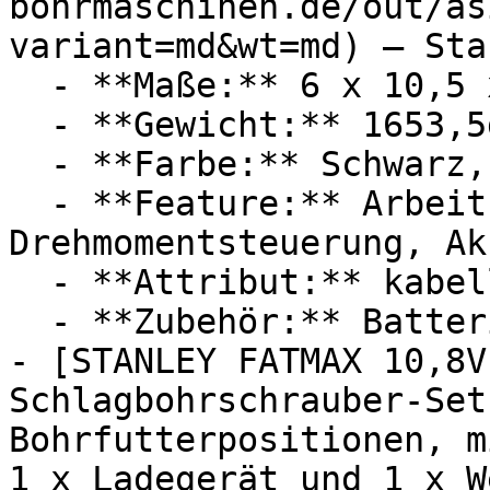
bohrmaschinen.de/out/as
variant=md&wt=md) — Sta
  - **Maße:** 6 x 10,5 x 36 cm

  - **Gewicht:** 1653,5g

  - **Farbe:** Schwarz, Gelb

  - **Feature:** Arbeitslicht, 
Drehmomentsteuerung, Ak
  - **Attribut:** kabellos

  - **Zubehör:** Batterien, Ladegerät

- [STANLEY FATMAX 10,8V
Schlagbohrschrauber-Set
Bohrfutterpositionen, m
1 x Ladegerät und 1 x W