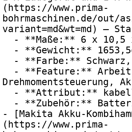
(https://www.prima-
bohrmaschinen.de/out/as
variant=md&wt=md) — Sta
  - **Maße:** 6 x 10,5 x 36 cm

  - **Gewicht:** 1653,5g

  - **Farbe:** Schwarz, Gelb

  - **Feature:** Arbeitslicht, 
Drehmomentsteuerung, Ak
  - **Attribut:** kabellos

  - **Zubehör:** Batterien, Ladegerät

- [Makita Akku-Kombiham
(https://www.prima-