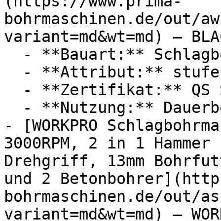
(https://www.prima-
bohrmaschinen.de/out/aw
variant=md&wt=md) — BLA
  - **Bauart:** Schlagbohrmaschinen

  - **Attribut:** stufenlos

  - **Zertifikat:** QS Siegel

  - **Nutzung:** Dauerbetrieb

- [WORKPRO Schlagbohrma
3000RPM, 2 in 1 Hammer 
Drehgriff, 13mm Bohrfut
und 2 Betonbohrer](http
bohrmaschinen.de/out/as
variant=md&wt=md) — WORK