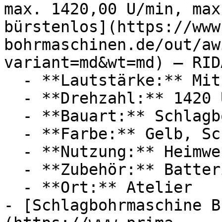
max. 1420,00 U/min, max
bürstenlos](https://www
bohrmaschinen.de/out/aw
variant=md&wt=md) — RIDA
  - **Lautstärke:** Mit 70,1 dB Lautstärke

  - **Drehzahl:** 1420 U/Min

  - **Bauart:** Schlagbohrmaschinen, Bohrhämmer

  - **Farbe:** Gelb, Schwarz

  - **Nutzung:** Heimwerken

  - **Zubehör:** Batterien, Ladegerät

  - **Ort:** Atelier

- [Schlagbohrmaschine B