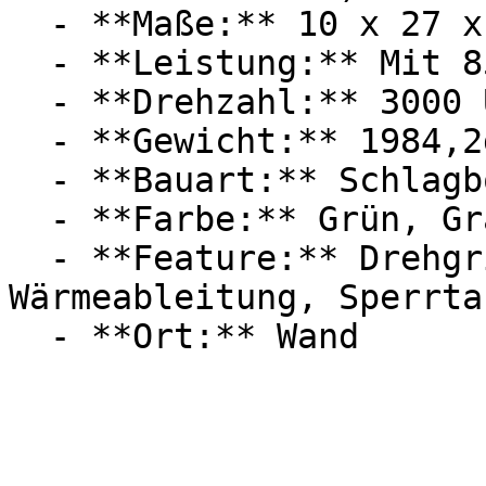
  - **Maße:** 10 x 27 x 31 cm

  - **Leistung:** Mit 850 Watt

  - **Drehzahl:** 3000 U/Min

  - **Gewicht:** 1984,2g

  - **Bauart:** Schlagbohrmaschinen

  - **Farbe:** Grün, Grau, Schwarz

  - **Feature:** Drehgriff, Drehzahlregler, 
Wärmeableitung, Sperrtas