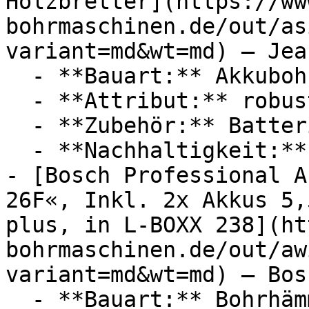
Holzbretter](https://ww
bohrmaschinen.de/out/as
variant=md&wt=md) — Jean
  - **Bauart:** Akkubohrmaschinen

  - **Attribut:** robust

  - **Zubehör:** Batterien

  - **Nachhaltigkeit:** langlebig

- [Bosch Professional A
26F«, Inkl. 2x Akkus 5,
plus, in L-BOXX 238](ht
bohrmaschinen.de/out/aw
variant=md&wt=md) — Bos
  - **Bauart:** Bohrhämmer
