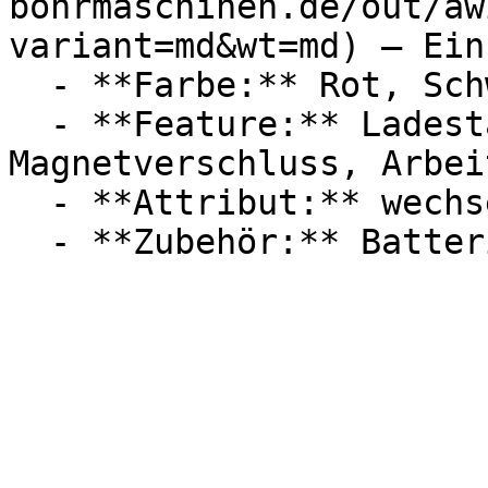
bohrmaschinen.de/out/aw
variant=md&wt=md) — Einh
  - **Farbe:** Rot, Schwarz

  - **Feature:** Ladestandanzeige, 
Magnetverschluss, Arbei
  - **Attribut:** wechselbar
