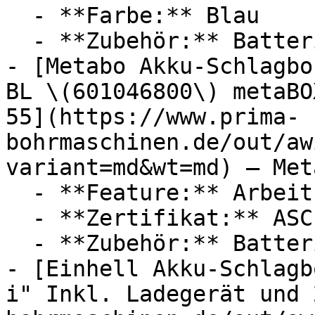
  - **Farbe:** Blau

  - **Zubehör:** Batterien, Ladegerät

- [Metabo Akku-Schlagbo
BL \(601046800\) metaBO
55](https://www.prima-
bohrmaschinen.de/out/aw
variant=md&wt=md) — Meta
  - **Feature:** Arbeitslicht, Gürtelhaken

  - **Zertifikat:** ASC Siegel

  - **Zubehör:** Batterien

- [Einhell Akku-Schlagb
i" Inkl. Ladegerät und 