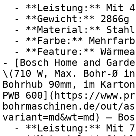
  - **Leistung:** Mit 490 Watt

  - **Gewicht:** 2866g

  - **Material:** Stahl

  - **Farbe:** Mehrfarbig

  - **Feature:** Wärmeableitung, Softgriff

- [Bosch Home and Garde
\(710 W, Max. Bohr-Ø in
Bohrhub 90mm, im Karton
PWB 600](https://www.pr
bohrmaschinen.de/out/as
variant=md&wt=md) — Bosc
  - **Leistung:** Mit 710 Watt
