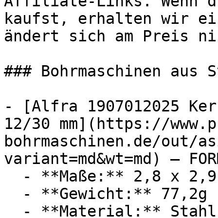
Affiliate-Links. Wenn d
kaufst, erhalten wir ei
ändert sich am Preis ni
### Bohrmaschinen aus St
- [Alfra 1907012025 Ker
12/30 mm](https://www.p
bohrmaschinen.de/out/as
variant=md&wt=md) — FORM
  - **Maße:** 2,8 x 2,9 x 8,1 cm

  - **Gewicht:** 77,2g

  - **Material:** Stahl
