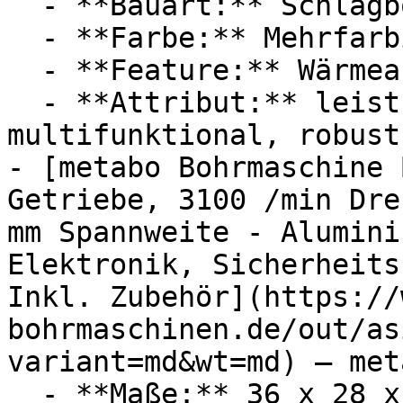
  - **Bauart:** Schlagbohrmaschinen

  - **Farbe:** Mehrfarbig

  - **Feature:** Wärmeableitung

  - **Attribut:** leistungsstark, staubgeschützt, 
multifunktional, robust

- [metabo Bohrmaschine 
Getriebe, 3100 /min Dre
mm Spannweite - Alumini
Elektronik, Sicherheits
Inkl. Zubehör](https://
bohrmaschinen.de/out/as
variant=md&wt=md) — meta
  - **Maße:** 36 x 28 x 36 cm
