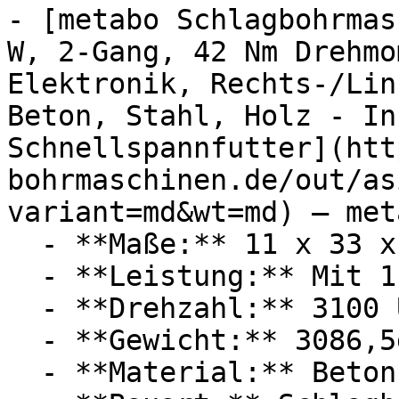
- [metabo Schlagbohrmas
W, 2-Gang, 42 Nm Drehmo
Elektronik, Rechts-/Lin
Beton, Stahl, Holz - In
Schnellspannfutter](htt
bohrmaschinen.de/out/as
variant=md&wt=md) — meta
  - **Maße:** 11 x 33 x 50 cm

  - **Leistung:** Mit 1100 Watt

  - **Drehzahl:** 3100 U/Min

  - **Gewicht:** 3086,5g

  - **Material:** Beton, Stahl
