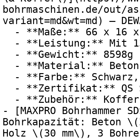
bohrmaschinen.de/out/as
variant=md&wt=md) — DEWA
  - **Maße:** 66 x 16 x 10,1 cm

  - **Leistung:** Mit 1350 Watt

  - **Gewicht:** 8598g

  - **Material:** Beton

  - **Farbe:** Schwarz, Gelb

  - **Zertifikat:** QS Siegel

  - **Zubehör:** Koffer

- [MAXPRO Bohrhammer SD
Bohrkapazität: Beton \(
Holz \(30 mm\), 3 Bohre