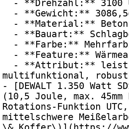
  - **Drehzahl:** 3100 U/Min

  - **Gewicht:** 3086,5g

  - **Material:** Beton, Stahl

  - **Bauart:** Schlagbohrmaschinen

  - **Farbe:** Mehrfarbig

  - **Feature:** Wärmeableitung

  - **Attribut:** leistungsstark, staubgeschützt, 
multifunktional, robust

- [DEWALT 1.350 Watt SD
(10,5 Joule, max. 45mm 
Rotations-Funktion UTC,
mittelschwere Meißelarb
\& Koffer\)](https://ww