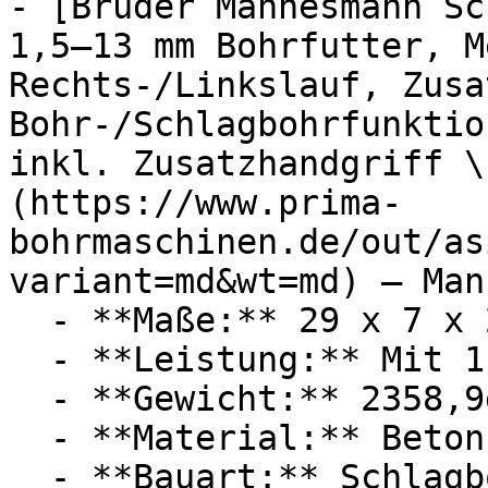
- [Brüder Mannesmann Sc
1,5–13 mm Bohrfutter, M
Rechts-/Linkslauf, Zusa
Bohr-/Schlagbohrfunktio
inkl. Zusatzhandgriff \
(https://www.prima-
bohrmaschinen.de/out/as
variant=md&wt=md) — Man
  - **Maße:** 29 x 7 x 28 cm

  - **Leistung:** Mit 1100 Watt

  - **Gewicht:** 2358,9g

  - **Material:** Beton

  - **Bauart:** Schlagbohrmaschinen
