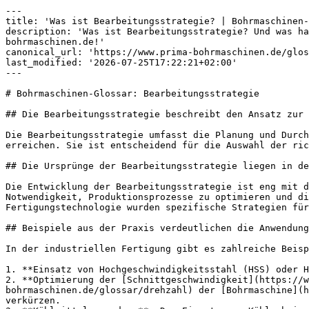
---

title: 'Was ist Bearbeitungsstrategie? | Bohrmaschinen-
description: 'Was ist Bearbeitungsstrategie? Und was ha
bohrmaschinen.de!'

canonical_url: 'https://www.prima-bohrmaschinen.de/glos
last_modified: '2026-07-25T17:22:21+02:00'

---

# Bohrmaschinen-Glossar: Bearbeitungsstrategie

## Die Bearbeitungsstrategie beschreibt den Ansatz zur 
Die Bearbeitungsstrategie umfasst die Planung und Durch
erreichen. Sie ist entscheidend für die Auswahl der ric
## Die Ursprünge der Bearbeitungsstrategie liegen in de
Die Entwicklung der Bearbeitungsstrategie ist eng mit d
Notwendigkeit, Produktionsprozesse zu optimieren und di
Fertigungstechnologie wurden spezifische Strategien für
## Beispiele aus der Praxis verdeutlichen die Anwendung
In der industriellen Fertigung gibt es zahlreiche Beisp
1. **Einsatz von Hochgeschwindigkeitsstahl (HSS) oder H
2. **Optimierung der [Schnittgeschwindigkeit](https://w
bohrmaschinen.de/glossar/drehzahl) der [Bohrmaschine](h
verkürzen.
