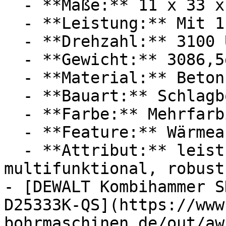
  - **Maße:** 11 x 33 x 50 cm

  - **Leistung:** Mit 1100 Watt

  - **Drehzahl:** 3100 U/Min

  - **Gewicht:** 3086,5g

  - **Material:** Beton, Stahl

  - **Bauart:** Schlagbohrmaschinen

  - **Farbe:** Mehrfarbig

  - **Feature:** Wärmeableitung

  - **Attribut:** leistungsstark, staubgeschützt, 
multifunktional, robust

- [DEWALT Kombihammer S
D25333K-QS](https://www
bohrmaschinen.de/out/aw