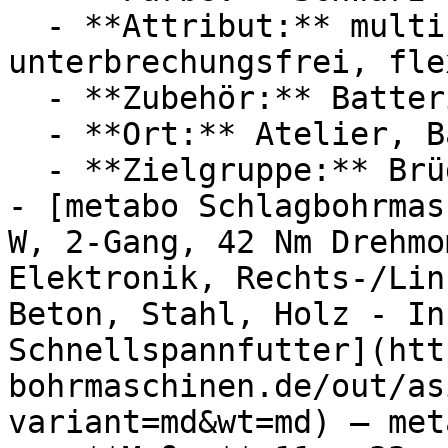
  - **Attribut:** multifunktional, 
unterbrechungsfrei, fle
  - **Zubehör:** Batterien

  - **Ort:** Atelier, Baustelle

  - **Zielgruppe:** Brüder

- [metabo Schlagbohrmas
W, 2-Gang, 42 Nm Drehmo
Elektronik, Rechts-/Lin
Beton, Stahl, Holz - In
Schnellspannfutter](htt
bohrmaschinen.de/out/as
variant=md&wt=md) — meta