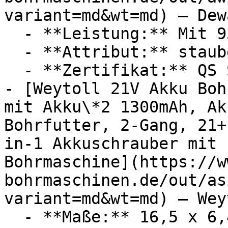
variant=md&wt=md) — Dewa
  - **Leistung:** Mit 950 Watt

  - **Attribut:** staubgeschützt, multifunktional

  - **Zertifikat:** QS Siegel

- [Weytoll 21V Akku Boh
mit Akku\*2 1300mAh, Ak
Bohrfutter, 2-Gang, 21+
in-1 Akkuschrauber mit 
Bohrmaschine](https://w
bohrmaschinen.de/out/as
variant=md&wt=md) — Weyt
  - **Maße:** 16,5 x 6,4 x 20 cm
