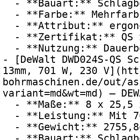
  - **Bauart:** Schlagbohrmaschinen

  - **Farbe:** Mehrfarbig

  - **Attribut:** ergonomisch

  - **Zertifikat:** QS Siegel

  - **Nutzung:** Dauerbetrieb

- [DeWalt DWD024S-QS Sc
13mm, 701 W, 230 V](htt
bohrmaschinen.de/out/as
variant=md&wt=md) — DEWA
  - **Maße:** 8 x 25,5 x 31,5 cm

  - **Leistung:** Mit 701 Watt

  - **Gewicht:** 2755,8g

  - **Bauart:** Schlagbohrmaschinen
