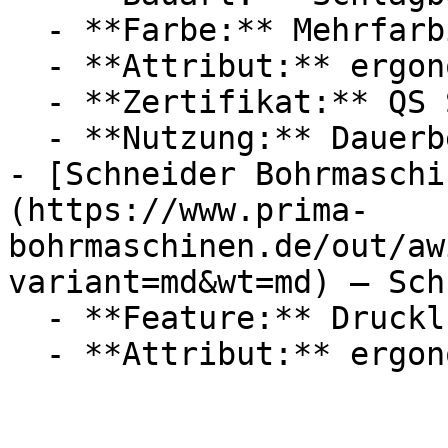
  - **Farbe:** Mehrfarbig

  - **Attribut:** ergonomisch

  - **Zertifikat:** QS Siegel

  - **Nutzung:** Dauerbetrieb

- [Schneider Bohrmaschi
(https://www.prima-
bohrmaschinen.de/out/aw
variant=md&wt=md) — Sch
  - **Feature:** Druckluftmotor, Schalldämpfer
