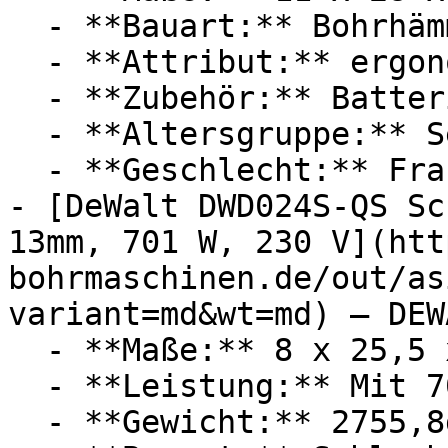
  - **Bauart:** Bohrhämmer

  - **Attribut:** ergonomisch, kabellos

  - **Zubehör:** Batterien, Ladegerät

  - **Altersgruppe:** Senioren

  - **Geschlecht:** Frauen

- [DeWalt DWD024S-QS Sc
13mm, 701 W, 230 V](htt
bohrmaschinen.de/out/as
variant=md&wt=md) — DEWA
  - **Maße:** 8 x 25,5 x 31,5 cm

  - **Leistung:** Mit 701 Watt

  - **Gewicht:** 2755,8g
