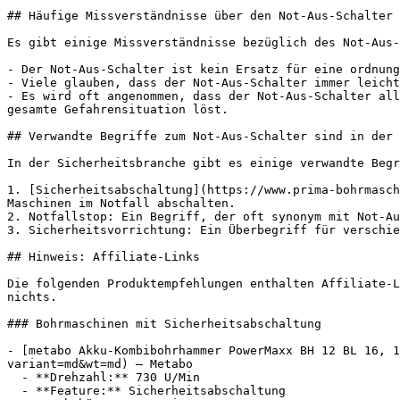
## Häufige Missverständnisse über den Not-Aus-Schalter 
Es gibt einige Missverständnisse bezüglich des Not-Aus-
- Der Not-Aus-Schalter ist kein Ersatz für eine ordnung
- Viele glauben, dass der Not-Aus-Schalter immer leicht
- Es wird oft angenommen, dass der Not-Aus-Schalter all
gesamte Gefahrensituation löst.

## Verwandte Begriffe zum Not-Aus-Schalter sind in der 
In der Sicherheitsbranche gibt es einige verwandte Begr
1. [Sicherheitsabschaltung](https://www.prima-bohrmasch
Maschinen im Notfall abschalten.

2. Notfallstop: Ein Begriff, der oft synonym mit Not-Au
3. Sicherheitsvorrichtung: Ein Überbegriff für verschie
## Hinweis: Affiliate-Links

Die folgenden Produktempfehlungen enthalten Affiliate-L
nichts.

### Bohrmaschinen mit Sicherheitsabschaltung

- [metabo Akku-Kombibohrhammer PowerMaxx BH 12 BL 16, 1
variant=md&wt=md) — Metabo

  - **Drehzahl:** 730 U/Min

  - **Feature:** Sicherheitsabschaltung
