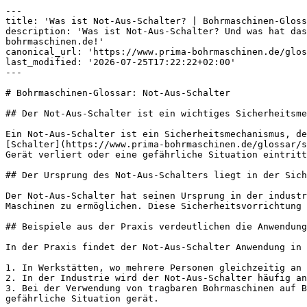
---

title: 'Was ist Not-Aus-Schalter? | Bohrmaschinen-Gloss
description: 'Was ist Not-Aus-Schalter? Und was hat das
bohrmaschinen.de!'

canonical_url: 'https://www.prima-bohrmaschinen.de/glos
last_modified: '2026-07-25T17:22:22+02:00'

---

# Bohrmaschinen-Glossar: Not-Aus-Schalter

## Der Not-Aus-Schalter ist ein wichtiges Sicherheitsme
Ein Not-Aus-Schalter ist ein Sicherheitsmechanismus, de
[Schalter](https://www.prima-bohrmaschinen.de/glossar/s
Gerät verliert oder eine gefährliche Situation eintritt
## Der Ursprung des Not-Aus-Schalters liegt in der Sich
Der Not-Aus-Schalter hat seinen Ursprung in der industr
Maschinen zu ermöglichen. Diese Sicherheitsvorrichtung 
## Beispiele aus der Praxis verdeutlichen die Anwendung
In der Praxis findet der Not-Aus-Schalter Anwendung in 
1. In Werkstätten, wo mehrere Personen gleichzeitig an 
2. In der Industrie wird der Not-Aus-Schalter häufig an
3. Bei der Verwendung von tragbaren Bohrmaschinen auf B
gefährliche Situation gerät.
