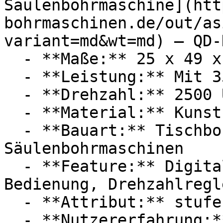
Säulenbohrmaschine](htt
bohrmaschinen.de/out/as
variant=md&wt=md) — QD-
  - **Maße:** 25 x 49 x 36,5 cm

  - **Leistung:** Mit 350 Watt

  - **Drehzahl:** 2500 U/Min

  - **Material:** Kunststoff

  - **Bauart:** Tischbohrmaschinen, 
Säulenbohrmaschinen

  - **Feature:** Digitalanzeige, Einfacher 
Bedienung, Drehzahlregl
  - **Attribut:** stufenlos, horizontal

  - **Nutzererfahrung:** Anfänger
