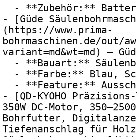
  - **Zubehör:** Batterien

- [Güde Säulenbohrmasch
(https://www.prima-
bohrmaschinen.de/out/aw
variant=md&wt=md) — Güde
  - **Bauart:** Säulenbohrmaschinen

  - **Farbe:** Blau, Schwarz

  - **Feature:** Ausschalter, Wahlhebel

- [QD-KYOHO Präzisions-
350W DC-Motor, 350–2500
Bohrfutter, Digitalanze
Tiefenanschlag für Holz