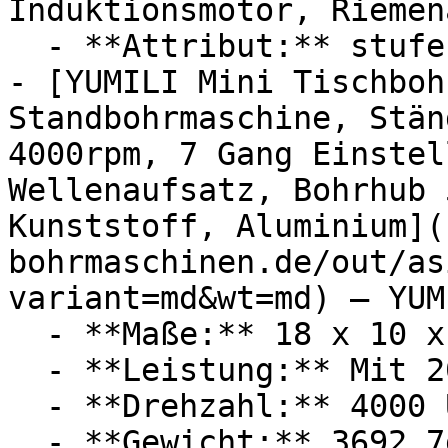
Induktionsmotor, Riemen
  - **Attribut:** stufenlos, beidseitig

- [YUMILI Mini Tischboh
Standbohrmaschine, Stän
4000rpm, 7 Gang Einstel
Wellenaufsatz, Bohrhub 
Kunststoff, Aluminium](
bohrmaschinen.de/out/as
variant=md&wt=md) — YUMI
  - **Maße:** 18 x 10 x 22 cm

  - **Leistung:** Mit 200 Watt

  - **Drehzahl:** 4000 U/Min

  - **Gewicht:** 3692,7g
