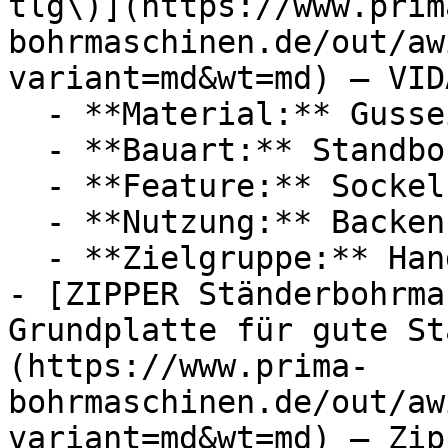
tlg\)](https://www.prim
bohrmaschinen.de/out/aw
variant=md&wt=md) — VIDA
  - **Material:** Gusseisen

  - **Bauart:** Standbohrmaschinen

  - **Feature:** Sockel

  - **Nutzung:** Backen

  - **Zielgruppe:** Handwerker

- [ZIPPER Ständerbohrma
Grundplatte für gute St
(https://www.prima-
bohrmaschinen.de/out/aw
variant=md&wt=md) — Zipp