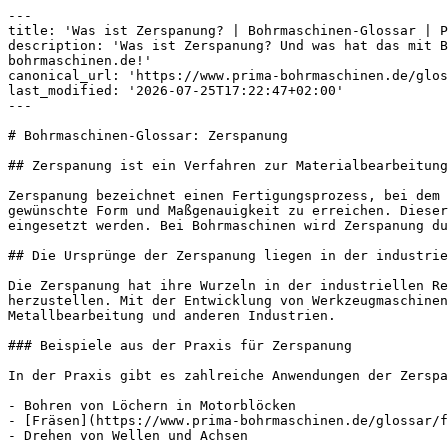
---

title: 'Was ist Zerspanung? | Bohrmaschinen-Glossar | P
description: 'Was ist Zerspanung? Und was hat das mit B
bohrmaschinen.de!'

canonical_url: 'https://www.prima-bohrmaschinen.de/glos
last_modified: '2026-07-25T17:22:47+02:00'

---

# Bohrmaschinen-Glossar: Zerspanung

## Zerspanung ist ein Verfahren zur Materialbearbeitung

Zerspanung bezeichnet einen Fertigungsprozess, bei dem 
gewünschte Form und Maßgenauigkeit zu erreichen. Dieser
eingesetzt werden. Bei Bohrmaschinen wird Zerspanung du
## Die Ursprünge der Zerspanung liegen in der industrie
Die Zerspanung hat ihre Wurzeln in der industriellen Re
herzustellen. Mit der Entwicklung von Werkzeugmaschinen
Metallbearbeitung und anderen Industrien.

### Beispiele aus der Praxis für Zerspanung

In der Praxis gibt es zahlreiche Anwendungen der Zerspa
- Bohren von Löchern in Motorblöcken

- [Fräsen](https://www.prima-bohrmaschinen.de/glossar/f
- Drehen von Wellen und Achsen
