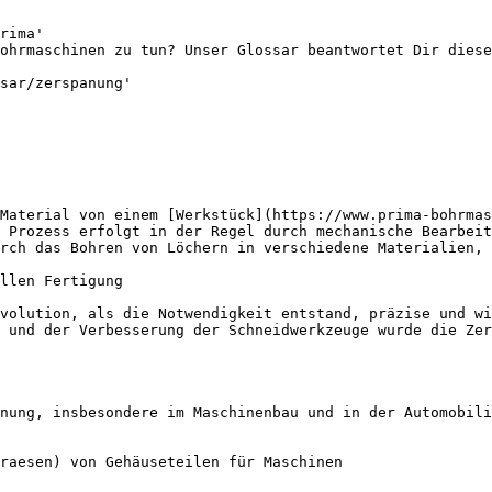
rima'

ohrmaschinen zu tun? Unser Glossar beantwortet Dir diese
sar/zerspanung'

Material von einem [Werkstück](https://www.prima-bohrmas
 Prozess erfolgt in der Regel durch mechanische Bearbeit
rch das Bohren von Löchern in verschiedene Materialien, 
llen Fertigung

volution, als die Notwendigkeit entstand, präzise und wi
 und der Verbesserung der Schneidwerkzeuge wurde die Zer
nung, insbesondere im Maschinenbau und in der Automobili
raesen) von Gehäuseteilen für Maschinen
